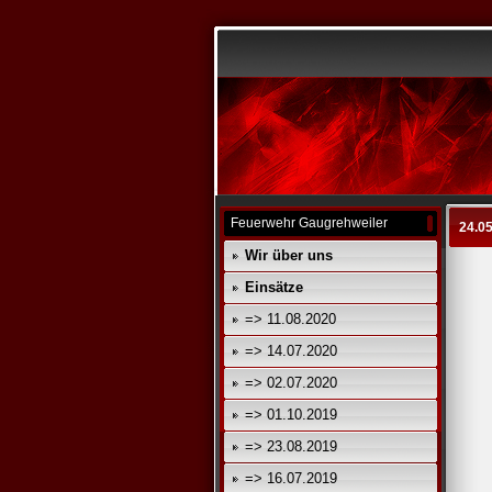
Feuerwehr Gaugrehweiler
24.0
Wir über uns
Einsätze
=> 11.08.2020
=> 14.07.2020
=> 02.07.2020
=> 01.10.2019
=> 23.08.2019
=> 16.07.2019