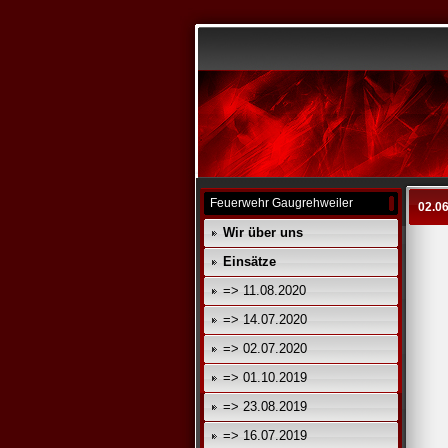
Feuerwehr Gaugrehweiler
02.0
Wir über uns
Einsätze
=> 11.08.2020
=> 14.07.2020
=> 02.07.2020
=> 01.10.2019
=> 23.08.2019
=> 16.07.2019