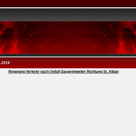
6.2019
Regelung Verkehr nach Unfall Gaugrehweiler Richtung St. Alban