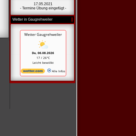
17.05.2021
- Termine Übung eingefügt -
Wetter in Gaugrehweiler
Wetter Gaugrehweiler
Do, 06.08.2026
17 / 26°C
Leicht bewölkt
Alle Infos