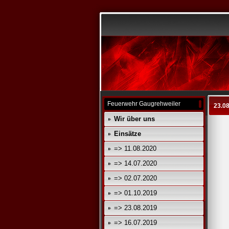
Feuerwehr Gaugrehweiler
23.0
Wir über uns
Einsätze
=> 11.08.2020
=> 14.07.2020
=> 02.07.2020
=> 01.10.2019
=> 23.08.2019
=> 16.07.2019