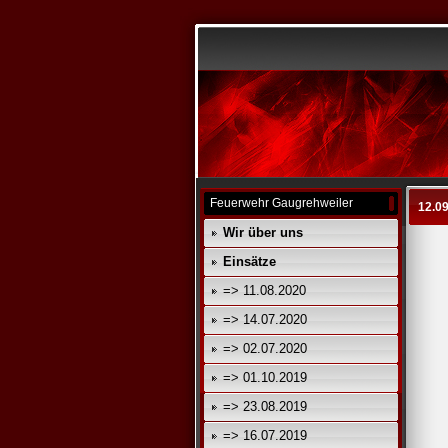
Feuerwehr Gaugrehweiler
12.0
Wir über uns
Einsätze
=> 11.08.2020
=> 14.07.2020
=> 02.07.2020
=> 01.10.2019
=> 23.08.2019
=> 16.07.2019